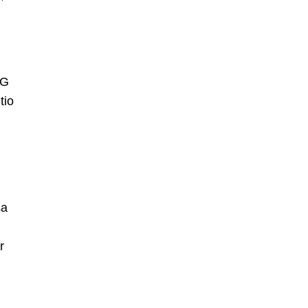
CG
tio
sa
r