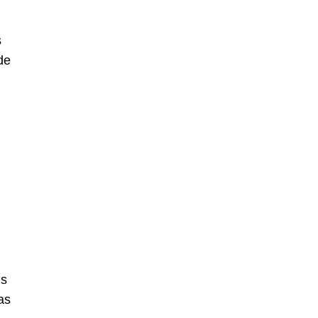
s
de
is
as