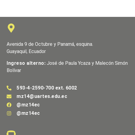
Avenida 9 de Octubre y Panamá, esquina.
Guayaquil, Ecuador
Ingreso alterno:
José de Paula Ycaza y Malecón Simón
Bolívar
593-4-2590-700 ext. 6002
mz14@uartes.edu.ec
@mz14ec
@mz14ec