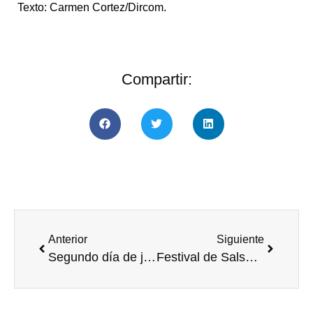
Texto: Carmen Cortez/Dircom.
Compartir:
Anterior
Siguiente
Segundo día de jornada interuniversitaria, en la Plaza Pública; hubo presentación de proyectos, muestra y evento sonoro
Festival de Salsa que organizó la UArtes para Ruta Centro se tomó la calle Panamá