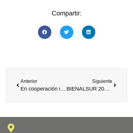
Compartir:
Anterior
Siguiente
En cooperación interuniversitaria con la UG, el MZ14 UArtes desarrolló el taller “Prototipado de Mobiliario Serial”
BIENALSUR 2025 inauguró dos muestras en la UArtes, una de las sedes en Ecuador del evento cultural que recorre el mundo